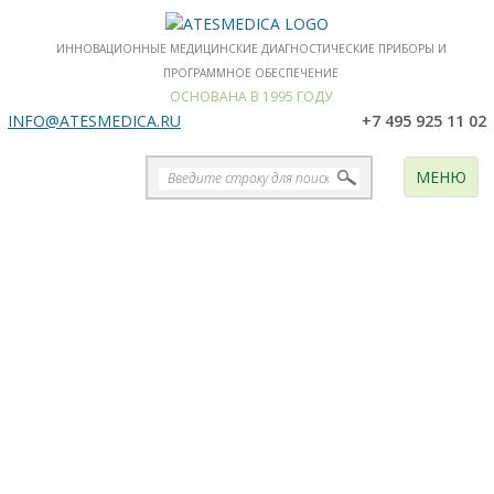
ИННОВАЦИОННЫЕ МЕДИЦИНСКИЕ ДИАГНОСТИЧЕСКИЕ ПРИБОРЫ И
ПРОГРАММНОЕ ОБЕСПЕЧЕНИЕ
ОСНОВАНА В 1995 ГОДУ
INFO@ATESMEDICA.RU
+7 495 925 11 02
МЕНЮ
INVOS 5100C
ЦЕРЕБРАЛЬНЫЙ / СОМАТИЧЕСКИЙ
ОКСИМЕТР
ДЛЯ ПЕРИНАТАЛЬНЫХ ЦЕНТРОВ И ДРУГИХ
ПРИМЕНЕНИЙ
Covidien AG (США)
Прямое, неинвазивное и
непрерывное измерение
церебральное оксигенации у
взрослых, детей и новорожденных
СКАЧАТЬ
БУКЛЕТ